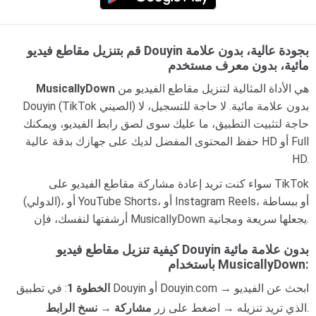
قم بتنزيل مقاطع فيديو Douyin بجودة عالية، بدون علامة
مائية، بدون معرف مستخدم
هي الأداة المثالية لتنزيل مقاطع الفيديو من
MusicallyDown
Douyin (TikTok الصيني) بدون علامة مائية. لا حاجة للتسجيل، لا
حاجة لتثبيت التطبيق، ما عليك سوى لصق رابط الفيديو، ويمكنك
حفظ المحتوى المفضل لديك على جهازك بدقة عالية HD أو Full
HD.
سواء كنت تريد إعادة مشاركة مقاطع الفيديو على TikTok
(الدولي)، أو YouTube Shorts، أو Instagram Reels، أو ببساطة
أرشفتها لنفسك، فإن MusicallyDown يجعلها سريعة ومجانية.
كيفية تنزيل مقاطع فيديو Douyin بدون علامة مائية
باستخدام MusicallyDown:
الخطوة 1
: في تطبيق Douyin أو Douyin.com → ابحث عن الفيديو
.
الذي تريد تنزيله → اضغط على زر
مشاركة
→
نسخ الرابط