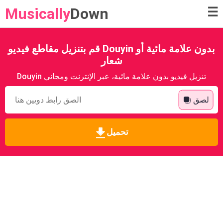
Musically
Down
☰
قم بتنزيل مقاطع فيديو Douyin بدون علامة مائية أو
شعار
Douyin تنزيل فيديو بدون علامة مائية، عبر الإنترنت ومجاني
لصق
تحميل