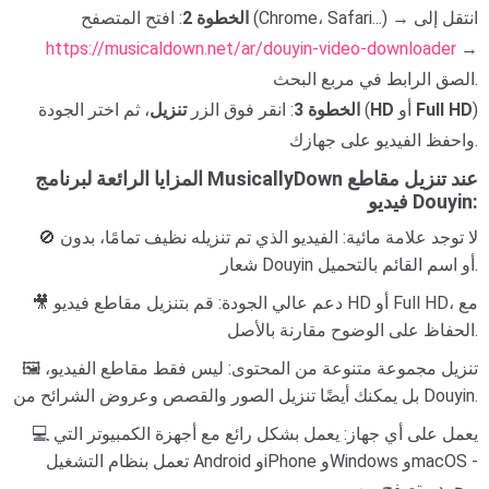
: افتح المتصفح (Chrome، Safari...) → انتقل إلى
الخطوة 2
https://musicaldown.net/ar/douyin-video-downloader
→
الصق الرابط في مربع البحث.
)
Full HD
أو
HD
، ثم اختر الجودة (
الخطوة 3
: انقر فوق الزر
تنزيل
واحفظ الفيديو على جهازك.
المزايا الرائعة لبرنامج MusicallyDown عند تنزيل مقاطع
فيديو Douyin:
🚫 لا توجد علامة مائية: الفيديو الذي تم تنزيله نظيف تمامًا، بدون
شعار Douyin أو اسم القائم بالتحميل.
🎥 دعم عالي الجودة: قم بتنزيل مقاطع فيديو HD أو Full HD، مع
الحفاظ على الوضوح مقارنة بالأصل.
🖼️ تنزيل مجموعة متنوعة من المحتوى: ليس فقط مقاطع الفيديو،
بل يمكنك أيضًا تنزيل الصور والقصص وعروض الشرائح من Douyin.
💻 يعمل على أي جهاز: يعمل بشكل رائع مع أجهزة الكمبيوتر التي
تعمل بنظام التشغيل Android وiPhone وWindows وmacOS -
مجرد متصفح ويب.