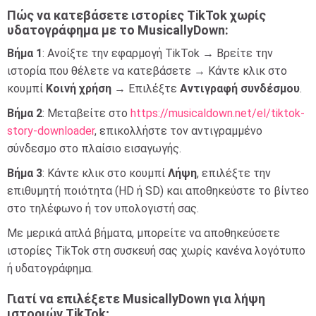
Πώς να κατεβάσετε ιστορίες TikTok χωρίς
υδατογράφημα με το MusicallyDown:
Βήμα 1
: Ανοίξτε την εφαρμογή TikTok → Βρείτε την
ιστορία που θέλετε να κατεβάσετε → Κάντε κλικ στο
κουμπί
Κοινή χρήση
→ Επιλέξτε
Αντιγραφή συνδέσμου
.
Βήμα 2
: Μεταβείτε στο
https://musicaldown.net/el/tiktok-
story-downloader
, επικολλήστε τον αντιγραμμένο
σύνδεσμο στο πλαίσιο εισαγωγής.
Βήμα 3
: Κάντε κλικ στο κουμπί
Λήψη
, επιλέξτε την
επιθυμητή ποιότητα (HD ή SD) και αποθηκεύστε το βίντεο
στο τηλέφωνο ή τον υπολογιστή σας.
Με μερικά απλά βήματα, μπορείτε να αποθηκεύσετε
ιστορίες TikTok στη συσκευή σας χωρίς κανένα λογότυπο
ή υδατογράφημα.
Γιατί να επιλέξετε MusicallyDown για λήψη
ιστοριών TikTok;