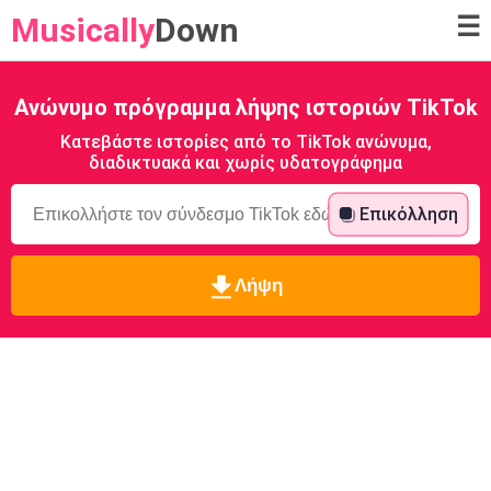
Musically
Down
☰
Ανώνυμο πρόγραμμα λήψης ιστοριών TikTok
Κατεβάστε ιστορίες από το TikTok ανώνυμα,
διαδικτυακά και χωρίς υδατογράφημα
Επικόλληση
Λήψη