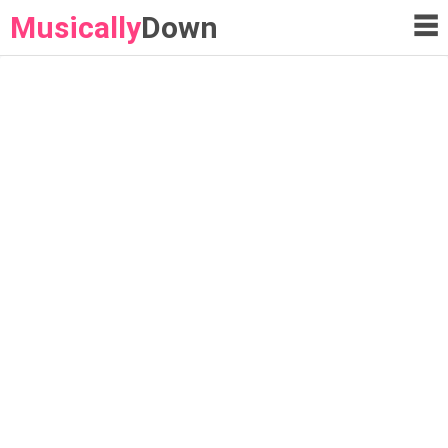
Musically
Down
☰