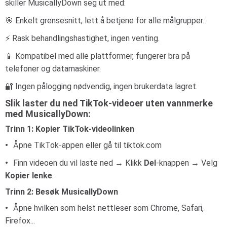
skiller MusicallyDown seg ut med:
🎯 Enkelt grensesnitt, lett å betjene for alle målgrupper.
⚡ Rask behandlingshastighet, ingen venting.
📱 Kompatibel med alle plattformer, fungerer bra på
telefoner og datamaskiner.
🔐 Ingen pålogging nødvendig, ingen brukerdata lagret.
Slik laster du ned TikTok-videoer uten vannmerke
med MusicallyDown:
Trinn 1: Kopier TikTok-videolinken
Åpne TikTok-appen eller gå til tiktok.com
Finn videoen du vil laste ned → Klikk
Del
-knappen → Velg
Kopier lenke
.
Trinn 2: Besøk MusicallyDown
Åpne hvilken som helst nettleser som Chrome, Safari,
Firefox...