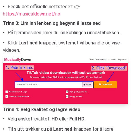
Besøk det offisielle nettstedet: 👉
https://musicaldown.net/no
Trinn 3: Lim inn lenken og begynn å laste ned
På hjemmesiden limer du inn koblingen i inndataboksen.
Klikk
Last ned
-knappen, systemet vil behandle og vise
videoen.
Trinn 4: Velg kvalitet og lagre video
Velg ønsket kvalitet:
HD
eller
Full HD
.
Til slutt trykker du på
Last ned
-knappen for å lagre