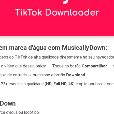
sem marca d'água com MusicallyDown:
deos do TikTok de alta qualidade diretamente no seu navegador
re o vídeo que deseja baixar → Toque no botão
Compartilhar
→ S
 caixa de entrada → pressione o botão
Download
.
P3
), escolha a qualidade (
HD, Full HD, 4K
) e opte por baixar co
lyDown
ca d'água ou logotipo.