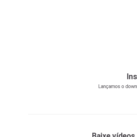
In
Lançamos o downlo
Baixe vídeos