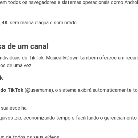
a em todos os navegadores e sistemas operacionais como Androi
, 4K
, sem marca d'água e som nítido.
sa de um canal
individuais do TikTok, MusicallyDown também oferece um recur
eos de uma vez.
ok
 do TikTok
(@username), o sistema exibirá automaticamente to
 sua escolha.
uivos .zip, economizando tempo e facilitando o gerenciamento 
up de todos os seus vídeos.