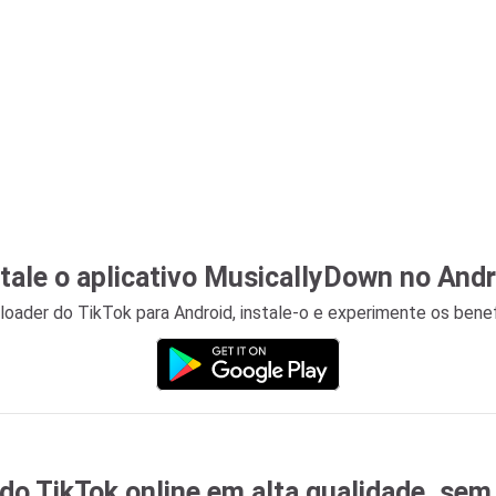
stale o aplicativo MusicallyDown no Andr
ader do TikTok para Android, instale-o e experimente os benefí
 do TikTok online em alta qualidade, sem