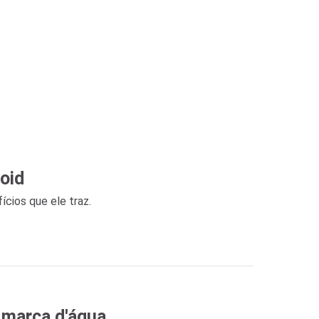
oid
cios que ele traz.
 marca d'água