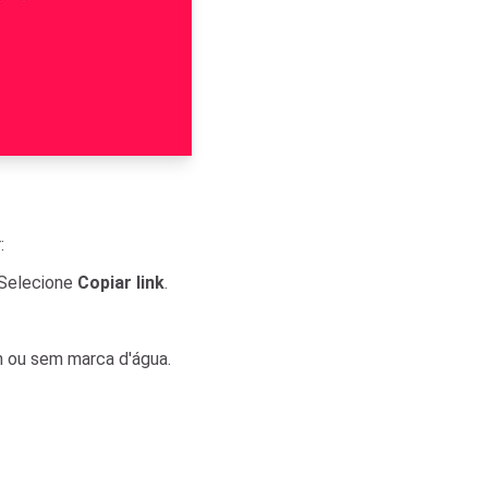
:
elecione
Copiar link
.
m ou sem marca d'água.