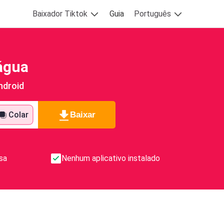
Baixador Tiktok
Guia
Português
água
ndroid
Baixar
Colar
sa
Nenhum aplicativo instalado