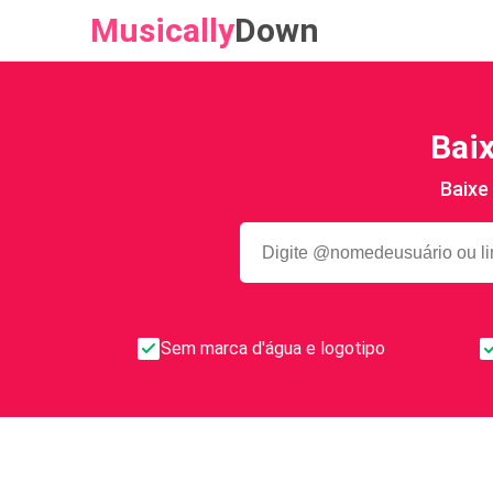
Musically
Down
Bai
Baixe
Sem marca d'água e logotipo