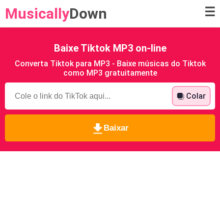
Musically
Down
☰
Baixe Tiktok MP3 on-line
Converta Tiktok para MP3 - Baixe músicas do Tiktok
como MP3 gratuitamente
Colar
Baixar